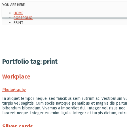
YOU ARE HERE:
HOME
PORTFOLIO
PRINT
Portfolio tag: print
Workplace
Photography
In aliquet tempor neque, sed faucibus sem rutrum ac. Vestibulum vulp
turpis vel sagittis. Cum sociis natoque penatibus et magnis dis part
bibendum bibendum. Vivamus a imperdiet dui. Integer vel risus nec me
laoreet neque. Integer eu enim ligula. Integer et turpis dictum, rutru
Silver cards