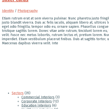
Identity
/
Photography
Etiam rutrum erat at sem viverra pulvinar. Nunc pharetra justo fringi
justo blandit viverra. Duis ac felis iaculis, aliquam libero at, ultrice
eget odio fringilla, tempor odio eu, ornare sapien. Phasellus congue ni
tristique sagittis lorem. Donec vitae ante rutrum, tincidunt lorem eu, f
velit. Fusce nec metus lobortis, rutrum lectus et, pretium lorem. N
imperdiet. Etiam vestibulum placerat finibus. Duis at sagittis tortor,
Maecenas dapibus viverra velit. Inte
Sectors
(35)
Commercial Interiors
(3)
Corporate Interiors
(12)
Education Interiors
(6)