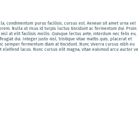
lla, condimentum purus facilisis, cursus est. Aenean sit amet urna vel
s lorem. Nulla ut risus id turpis luctus tincidunt ac fermentum dui. Proin
sl at elit facilisis mollis. Quisque lectus ante, interdum nec felis eu,
eugiat dui. Integer justo nisl, tristique vitae mattis quis, placerat et
unc semper fermentum diam at tincidunt. Nunc viverra cursus nibh eu
 ut eleifend lacus. Nunc cursus elit magna, vitae euismod arcu auctor ve