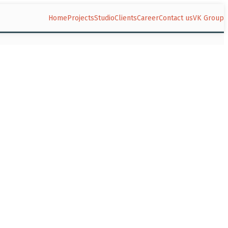
Home
Projects
Studio
Clients
Career
Contact us
VK Group