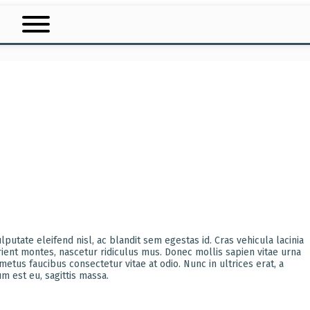
utate eleifend nisl, ac blandit sem egestas id. Cras vehicula lacinia
urient montes, nascetur ridiculus mus. Donec mollis sapien vitae urna
tus faucibus consectetur vitae at odio. Nunc in ultrices erat, a
m est eu, sagittis massa.